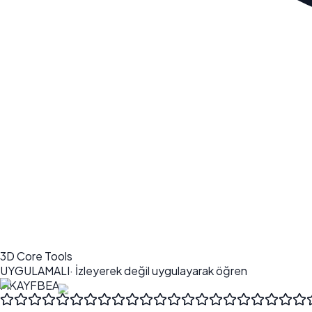
3D Core Tools
UYGULAMALI
· İzleyerek değil uygulayarak öğren
MK
AY
FB
EA