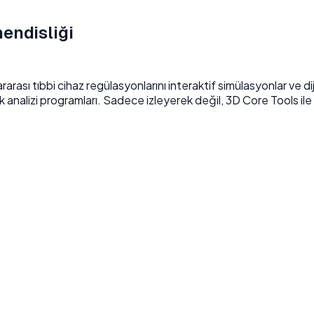
endisliği
sı tıbbi cihaz regülasyonlarını interaktif simülasyonlar ve dijit
 analizi programları
.
Sadece izleyerek değil, 3D Core Tools ile