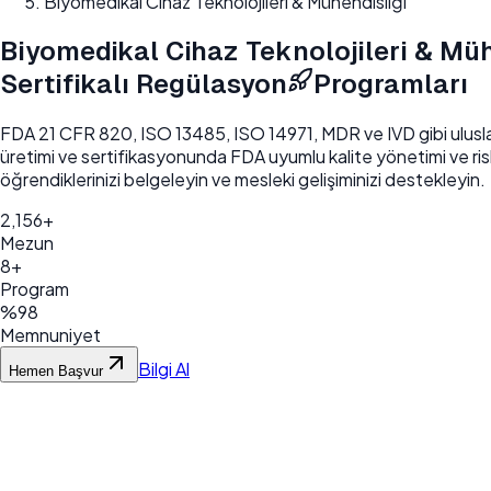
Biyomedikal Cihaz Teknolojileri & Mühendisliği
Biyomedikal Cihaz Teknolojileri & Müh
Sertifikalı Regülasyon
Programları
FDA 21 CFR 820, ISO 13485, ISO 14971, MDR ve IVD gibi uluslarara
üretimi ve sertifikasyonunda FDA uyumlu kalite yönetimi ve risk
öğrendiklerinizi belgeleyin ve mesleki gelişiminizi destekleyin.
2,156+
Mezun
8+
Program
%98
Memnuniyet
Bilgi Al
Hemen Başvur