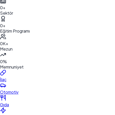
0
+
Sektör
0
+
Eğitim Programı
0
K+
Mezun
0
%
Memnuniyet
İlaç
Otomotiv
Gıda