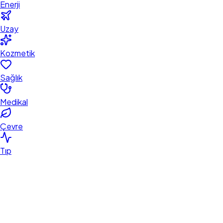
Enerji
Uzay
Kozmetik
Sağlık
Medikal
Çevre
Tıp