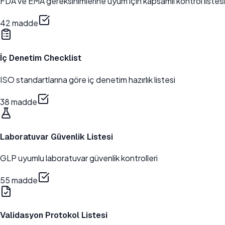
FDA ve EMA gereksinimlerine uyum için kapsamlı kontrol listesi
42
madde
İç Denetim Checklist
ISO standartlarına göre iç denetim hazırlık listesi
38
madde
Laboratuvar Güvenlik Listesi
GLP uyumlu laboratuvar güvenlik kontrolleri
55
madde
Validasyon Protokol Listesi