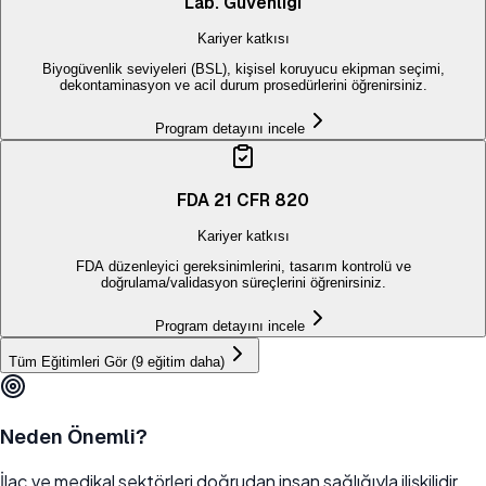
Lab. Güvenliği
Kariyer katkısı
Biyogüvenlik seviyeleri (BSL), kişisel koruyucu ekipman seçimi,
dekontaminasyon ve acil durum prosedürlerini öğrenirsiniz.
Program detayını incele
FDA 21 CFR 820
Kariyer katkısı
FDA düzenleyici gereksinimlerini, tasarım kontrolü ve
doğrulama/validasyon süreçlerini öğrenirsiniz.
Program detayını incele
Tüm Eğitimleri Gör (
9
eğitim daha)
Neden Önemli?
İlaç ve medikal sektörleri doğrudan insan sağlığıyla ilişkilidir.