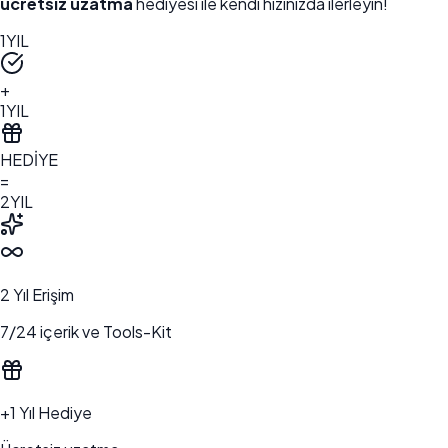
ücretsiz uzatma
hediyesi ile kendi hızınızda ilerleyin!
1
YIL
+
1
YIL
HEDİYE
=
2
YIL
2 Yıl Erişim
7/24 içerik ve Tools-Kit
+1 Yıl Hediye