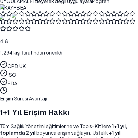
UYGULAMALI
· İzleyerek değil uygulayarak öğren
MK
AY
FB
EA
4.8
1.234
kişi tarafından önerildi
CPD UK
ISO
FDA
Erişim Süresi Avantajı
1+1 Yıl
Erişim Hakkı
Tüm
Sağlık Yönetimi
eğitimlerine ve Tools-Kit'lere
1+1 yıl,
toplamda 2 yıl
boyunca erişim sağlayın. Üstelik
+1 yıl