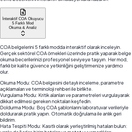
İnteraktif COA Okuyucu
5 Farklı Mod
Okuma & Analiz
COA belgelerini 5 farklı modda interaktif olarak inceleyin.
Gerçek sektörel COA örnekleri üzerinde pratik yaparak belge
okuma becerilerinizi profesyonel seviyeye taşıyın. Her mod,
farklı bir kalite güvence yetkinliğini geliştirmenize yardımcı
olur.
Okuma Modu
:
COA belgesini detaylı inceleme, parametre
açıklamaları ve terminoloji rehberi ile birlikte.
Vurgulama Modu
:
Kritik alanları ve parametreleri vurgulayarak
dikkat edilmesi gereken noktaları keşfedin.
Doldurma Modu
:
Boş COA şablonlarını laboratuvar verileriyle
doldurarak pratik yapın. Otomatik doğrulama ile anlık geri
bildirim.
Hata Tespiti Modu
:
Kasıtlı olarak yerleştirilmiş hataları bulun: