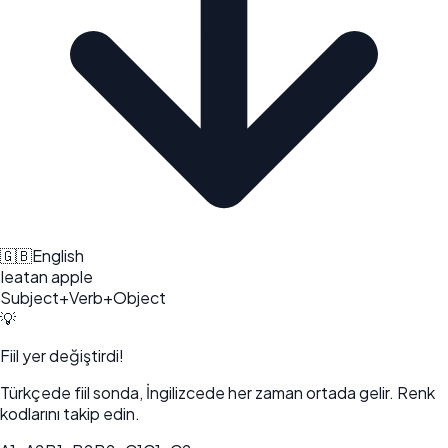
🇬🇧
English
I
eat
an apple
Subject
+
Verb
+
Object
💡
Fiil yer değiştirdi!
Türkçede fiil sonda, İngilizcede her zaman ortada gelir. Renk
kodlarını takip edin.