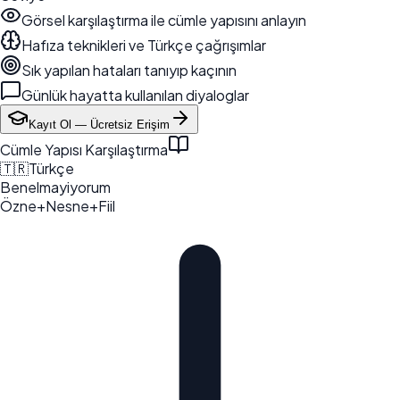
Görsel karşılaştırma ile cümle yapısını anlayın
Hafıza teknikleri ve Türkçe çağrışımlar
Sık yapılan hataları tanıyıp kaçının
Günlük hayatta kullanılan diyaloglar
Kayıt Ol — Ücretsiz Erişim
Cümle Yapısı Karşılaştırma
🇹🇷
Türkçe
Ben
elma
yiyorum
Özne
+
Nesne
+
Fiil