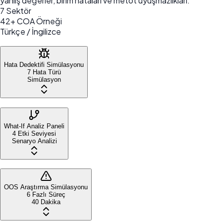
yanlış değerler, birim hataları ve metot uyuşmazlıkları.
7 Sektör
42+ COA Örneği
Türkçe / İngilizce
Hata Dedektifi Simülasyonu
7 Hata Türü
Simülasyon
What-If Analiz Paneli
4 Etki Seviyesi
Senaryo Analizi
OOS Araştırma Simülasyonu
6 Fazlı Süreç
40 Dakika