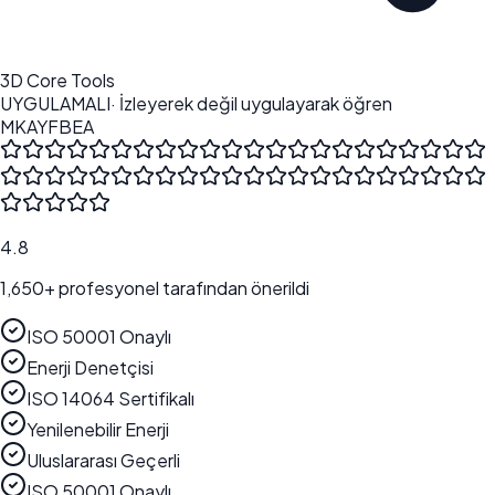
3D Core Tools
UYGULAMALI
· İzleyerek değil uygulayarak öğren
MK
AY
FB
EA
4.8
1,650
+ profesyonel tarafından önerildi
ISO 50001 Onaylı
Enerji Denetçisi
ISO 14064 Sertifikalı
Yenilenebilir Enerji
Uluslararası Geçerli
ISO 50001 Onaylı